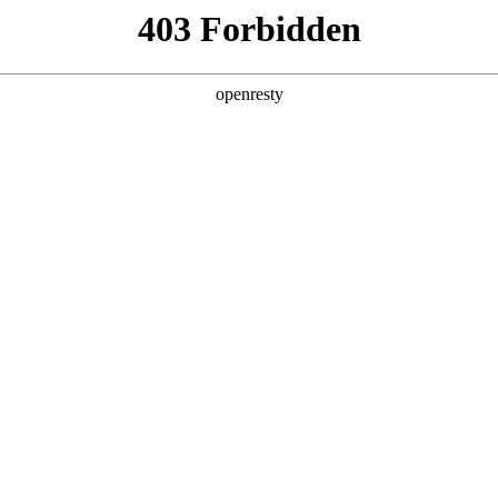
产品及服务
行业解决方案
合作伙伴
投资者关系
：5分钟生成招标文件，AI让招采变轻松
2025 / 12 / 08
、审查潜在风险点，往往是耗费团队大量时间的环节。一份文件的诞生
高、流程繁琐的招采文档编写及审查工作变得更高效、更智能？304
如同为招采工作装上“智慧大脑”，让复杂流程变得轻盈高效。